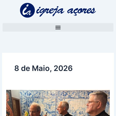
Skip
to
content
8 de Maio, 2026
“Venho
como
um
irmão