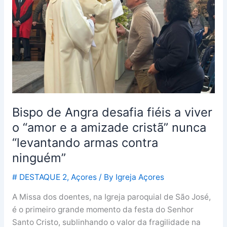
a
viver
o
“amor
e
a
amizade
cristã”
nunca
Bispo de Angra desafia fiéis a viver
“levantando
o “amor e a amizade cristã” nunca
armas
“levantando armas contra
contra
ninguém”
ninguém”
# DESTAQUE 2
,
Açores
/ By
Igreja Açores
A Missa dos doentes, na Igreja paroquial de São José,
é o primeiro grande momento da festa do Senhor
Santo Cristo, sublinhando o valor da fragilidade na