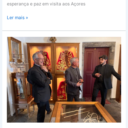
esperança e paz em visita aos Açores
Ler mais »
Bispo
de
Angra
destaca
singularidade
das
Festas
do
Senhor
Santo
Cristo:
“Não
conheço