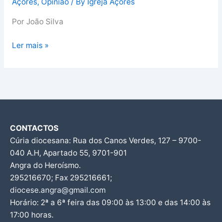
Açores
,
Opinião
/ By
Igreja Açores
Por João Silva
Ler mais »
CONTACTOS
Cúria diocesana: Rua dos Canos Verdes, 127 – 9700-
040 A.H, Apartado 55, 9701-901
Angra do Heroísmo.
295216670; Fax 295216661;
diocese.angra@gmail.com
Horário: 2ª a 6ª feira das 09:00 às 13:00 e das 14:00 às
17:00 horas.