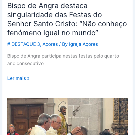
Bispo de Angra destaca
fenómeno
igual
singularidade das Festas do
no
Senhor Santo Cristo: “Não conheço
mundo”
fenómeno igual no mundo”
# DESTAQUE 3
,
Açores
/ By
Igreja Açores
Bispo de Angra participa nestas festas pelo quarto
ano consecutivo
Ler mais »
Bispo
de
Angra
desafia
fiéis