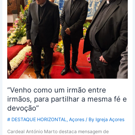
entre
irmãos,
para
partilhar
a
mesma
fé
e
devoção”
“Venho como um irmão entre
irmãos, para partilhar a mesma fé e
devoção”
# DESTAQUE HORIZONTAL
,
Açores
/ By
Igreja Açores
Cardeal António Marto destaca mensagem de