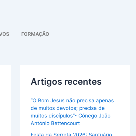
A
r
q
VOS
FORMAÇÃO
u
i
v
o
Artigos recentes
“O Bom Jesus não precisa apenas
de muitos devotos; precisa de
muitos discípulos”- Cónego João
António Bettencourt
Festa da Serreta 2026: Santuário