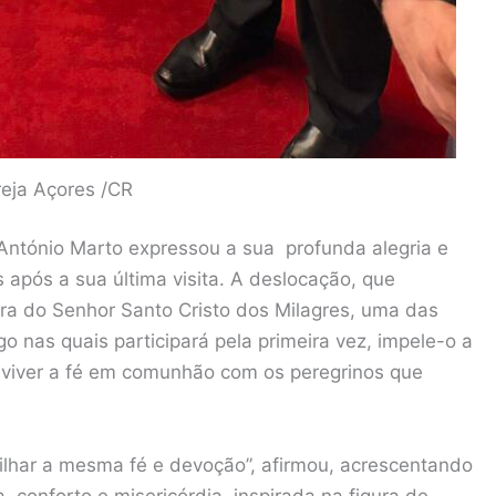
greja Açores /CR
l António Marto expressou a sua profunda alegria e
após a sua última visita. A deslocação, que
ra do Senhor Santo Cristo dos Milagres, uma das
o nas quais participará pela primeira vez, impele-o a
a viver a fé em comunhão com os peregrinos que
ilhar a mesma fé e devoção”, afirmou, acrescentando
conforto e misericórdia, inspirada na figura de