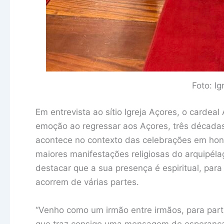
Foto: I
Em entrevista ao sítio Igreja Açores, o cardea
emoção ao regressar aos Açores, três décadas 
acontece no contexto das celebrações em hon
maiores manifestações religiosas do arquipélag
destacar que a sua presença é espiritual, par
acorrem de várias partes.
“Venho como um irmão entre irmãos, para part
que traz consigo uma mensagem de esperança, 