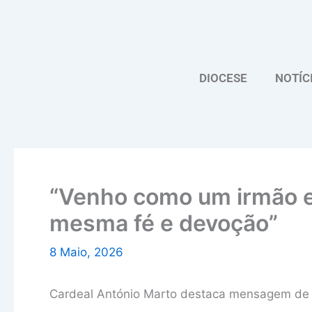
Skip
to
content
DIOCESE
NOTÍC
“Venho como um irmão en
mesma fé e devoção”
8 Maio, 2026
Cardeal António Marto destaca mensagem de e