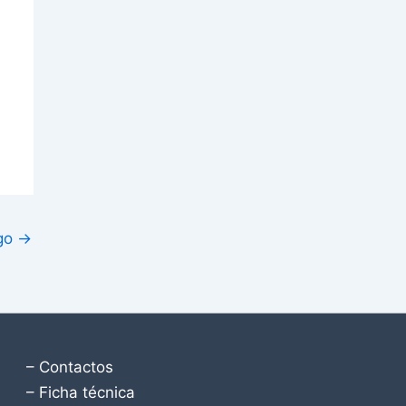
igo
→
– Contactos
– Ficha técnica