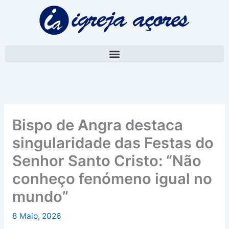
Skip
A
to
r
content
q
u
i
v
o
Bispo de Angra destaca
singularidade das Festas do
Senhor Santo Cristo: “Não
conheço fenómeno igual no
mundo”
8 Maio, 2026