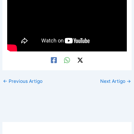
←
Previous Artigo
Next Artigo
→