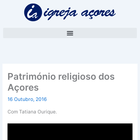
Skip
A
to
r
content
q
u
i
v
o
Património religioso dos
Açores
16 Outubro, 2016
Com Tatiana Ourique.