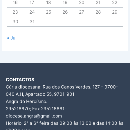
16
17
18
19
20
21
22
23
24
25
26
27
28
29
30
31
« Jul
CONTACTOS
Cúria diocesana: Rua dos Canos Verdes, 127 – 9700-
040 A.H, Apartado 55, 9701-901
Angra do Heroísmo.
295216670; Fax 295216661;
diocese.angra@gmail.com
Horário: 2ª a 6ª feira das 09:00 às 13:00 e das 14:00 às