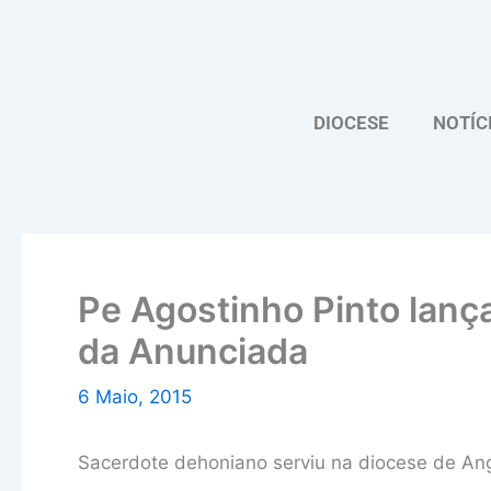
Skip
to
content
DIOCESE
NOTÍC
Pe Agostinho Pinto lanç
da Anunciada
6 Maio, 2015
Sacerdote dehoniano serviu na diocese de An