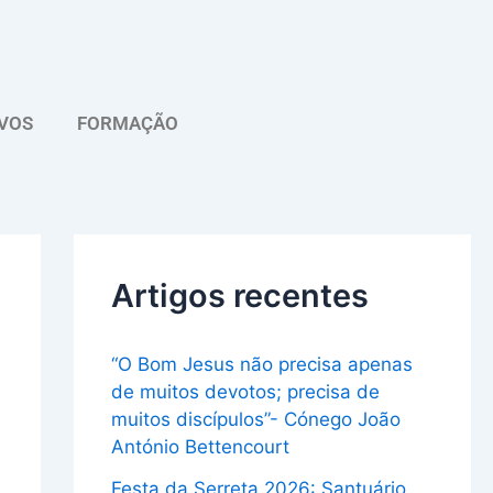
A
r
q
VOS
FORMAÇÃO
u
i
v
o
Artigos recentes
“O Bom Jesus não precisa apenas
de muitos devotos; precisa de
muitos discípulos”- Cónego João
António Bettencourt
Festa da Serreta 2026: Santuário