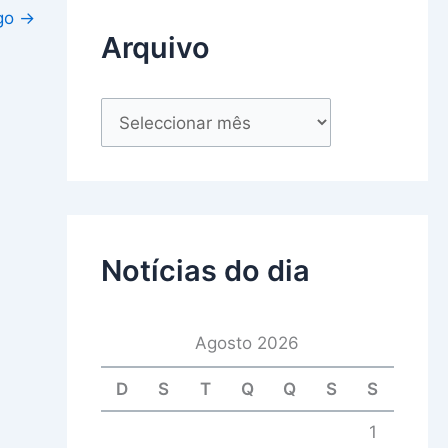
igo
→
Arquivo
Notícias do dia
Agosto 2026
D
S
T
Q
Q
S
S
1