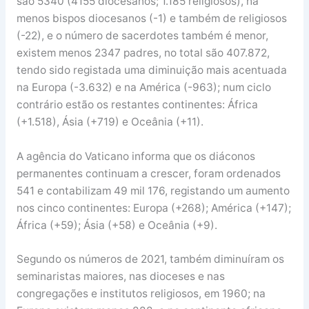
são 5340 (4155 diocesanos; 1.185 religiosos), há
menos bispos diocesanos (-1) e também de religiosos
(-22), e o número de sacerdotes também é menor,
existem menos 2347 padres, no total são 407.872,
tendo sido registada uma diminuição mais acentuada
na Europa (-3.632) e na América (-963); num ciclo
contrário estão os restantes continentes: África
(+1.518), Ásia (+719) e Oceânia (+11).
A agência do Vaticano informa que os diáconos
permanentes continuam a crescer, foram ordenados
541 e contabilizam 49 mil 176, registando um aumento
nos cinco continentes: Europa (+268); América (+147);
África (+59); Ásia (+58) e Oceânia (+9).
Segundo os números de 2021, também diminuíram os
seminaristas maiores, nas dioceses e nas
congregações e institutos religiosos, em 1960; na