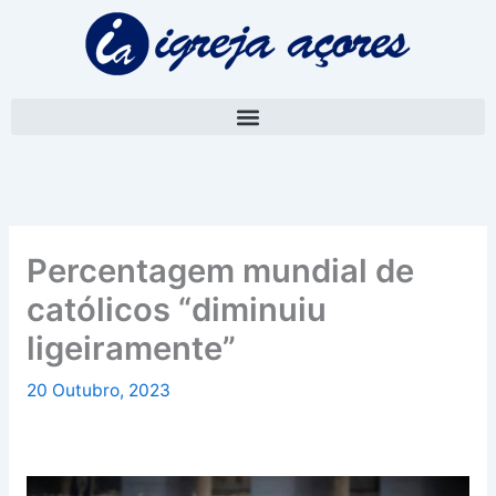
Skip
A
to
r
content
q
u
i
v
o
Percentagem mundial de
católicos “diminuiu
ligeiramente”
20 Outubro, 2023