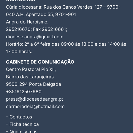
Cúria diocesana: Rua dos Canos Verdes, 127 – 9700-
040 A.H, Apartado 55, 9701-901
Angra do Heroísmo.
295216670; Fax 295216661;
diocese.angra@gmail.com
Horário: 2ª a 6ª feira das 09:00 às 13:00 e das 14:00 às
17:00 horas.
GABINETE DE COMUNICAÇÃO
Centro Pastoral Pio XII,
Bairro das Laranjeiras
9500-294 Ponta Delgada
+351912507980
press@diocesedeangra.pt
carmorodeia@hotmail.com
– Contactos
– Ficha técnica
– Quem somos