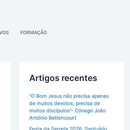
A
r
q
VOS
FORMAÇÃO
u
i
v
o
Artigos recentes
“O Bom Jesus não precisa apenas
de muitos devotos; precisa de
muitos discípulos”- Cónego João
António Bettencourt
Festa da Serreta 2026: Santuário