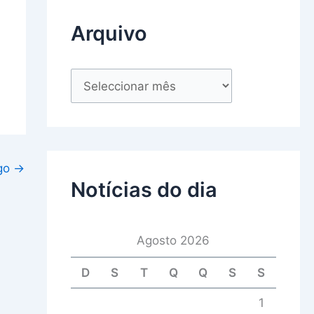
Arquivo
igo
→
Notícias do dia
Agosto 2026
D
S
T
Q
Q
S
S
1