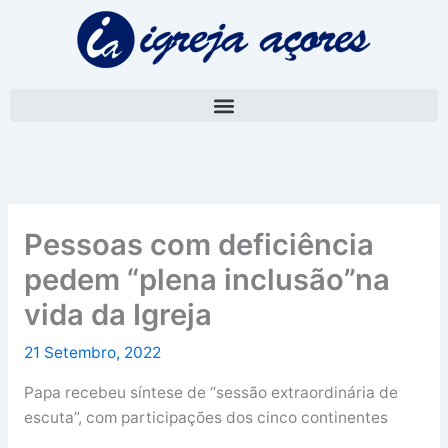
Skip
A
to
r
content
q
u
i
v
o
Pessoas com deficiência
pedem “plena inclusão”na
vida da Igreja
21 Setembro, 2022
Papa recebeu síntese de “sessão extraordinária de
escuta”, com participações dos cinco continentes