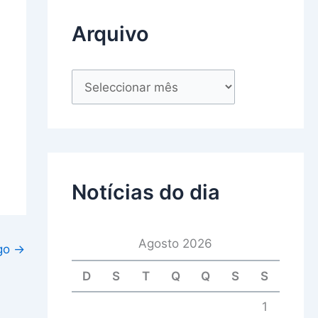
Arquivo
Notícias do dia
Agosto 2026
igo
→
D
S
T
Q
Q
S
S
1