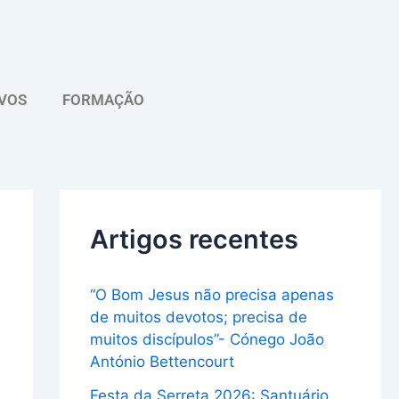
A
r
q
VOS
FORMAÇÃO
u
i
v
o
Artigos recentes
“O Bom Jesus não precisa apenas
de muitos devotos; precisa de
muitos discípulos”- Cónego João
António Bettencourt
Festa da Serreta 2026: Santuário