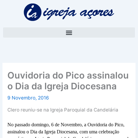
Skip
A
to
r
content
q
u
i
v
o
Ouvidoria do Pico assinalou
o Dia da Igreja Diocesana
9 Novembro, 2016
Clero reuniu-se na Igreja Paroquial da Candelária
No passado domingo, 6 de Novembro, a Ouvidoria do Pico,
assinalou o Dia da Igreja Diocesana, com uma celebração