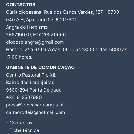
CONTACTOS
Cúria diocesana: Rua dos Canos Verdes, 127 – 9700-
040 A.H, Apartado 55, 9701-901
Angra do Heroísmo.
295216670; Fax 295216661;
diocese.angra@gmail.com
Horário: 2ª a 6ª feira das 09:00 às 13:00 e das 14:00 às
17:00 horas.
GABINETE DE COMUNICAÇÃO
Centro Pastoral Pio XII,
Bairro das Laranjeiras
9500-294 Ponta Delgada
+351912507980
press@diocesedeangra.pt
carmorodeia@hotmail.com
– Contactos
– Ficha técnica