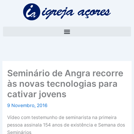
Skip
A
to
r
content
q
u
i
v
o
Seminário de Angra recorre
às novas tecnologias para
cativar jovens
9 Novembro, 2016
Vídeo com testemunho de seminarista na primeira
pessoa assinala 154 anos de existência e Semana dos
Seminários