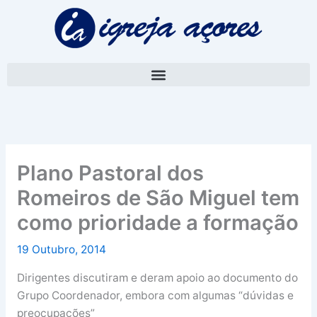
Skip
A
to
r
content
q
u
i
v
o
Plano Pastoral dos
Romeiros de São Miguel tem
como prioridade a formação
19 Outubro, 2014
Dirigentes discutiram e deram apoio ao documento do
Grupo Coordenador, embora com algumas “dúvidas e
preocupações”