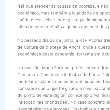
“Há que atender às causas da pobreza, e não
económico, mas também a igualdade de oportu
saúde acessíveis e todos); Há que implementar
além do mercado” são algumas das medidas pr
No passado dia 22 de junho, a RTP Açores tran
de Cultura da diocese de Angra, onde a questã
económicas desta pandemia, foi tema em deb
Na ocasião, Mário Fortuna, professor catedrát
Câmara de Comércio e Indústria de Ponta Delg
modelar os planos que estão definidos em teo
considere que o que foi gizado a nível naciona
do ponto de vista digital, por exemplo “vai fic
inflecção nas prioridades”. No caso concreto d
“recapitalizar as empresas”, “trabalhar a sua p