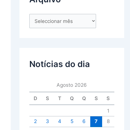
Notícias do dia
Agosto 2026
D
S
T
Q
Q
S
S
1
2
3
4
5
6
7
8