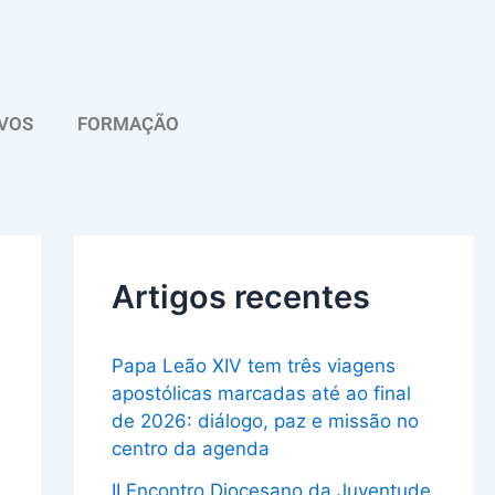
A
r
q
VOS
FORMAÇÃO
u
i
v
o
Artigos recentes
Papa Leão XIV tem três viagens
apostólicas marcadas até ao final
de 2026: diálogo, paz e missão no
centro da agenda
II Encontro Diocesano da Juventude