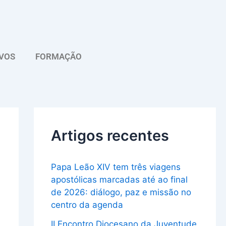
A
r
q
VOS
FORMAÇÃO
u
i
v
o
Artigos recentes
Papa Leão XIV tem três viagens
apostólicas marcadas até ao final
de 2026: diálogo, paz e missão no
centro da agenda
II Encontro Diocesano da Juventude