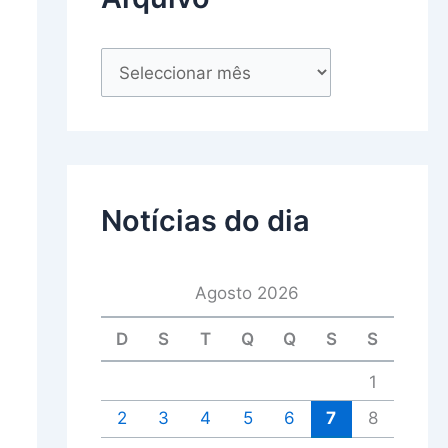
Notícias do dia
Agosto 2026
D
S
T
Q
Q
S
S
1
2
3
4
5
6
7
8