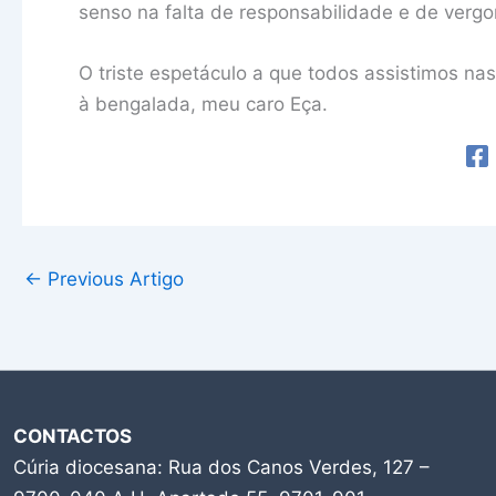
senso na falta de responsabilidade e de verg
O triste espetáculo a que todos assistimos na
à bengalada, meu caro Eça.
←
Previous Artigo
CONTACTOS
Cúria diocesana: Rua dos Canos Verdes, 127 –