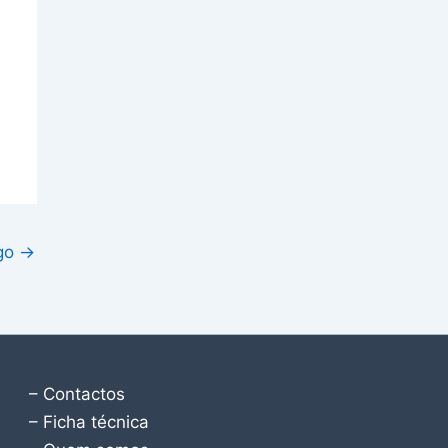
igo
→
– Contactos
– Ficha técnica