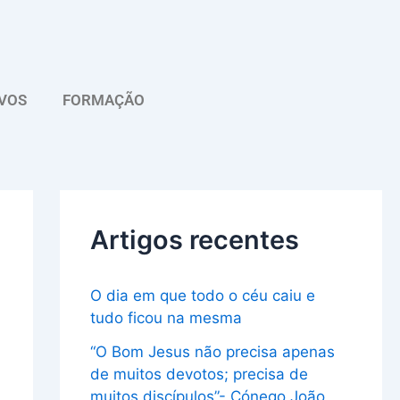
A
r
q
VOS
FORMAÇÃO
u
i
v
o
Artigos recentes
O dia em que todo o céu caiu e
tudo ficou na mesma
“O Bom Jesus não precisa apenas
de muitos devotos; precisa de
muitos discípulos”- Cónego João