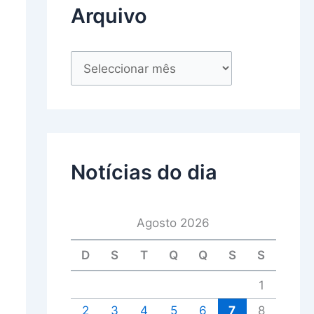
Arquivo
Notícias do dia
Agosto 2026
D
S
T
Q
Q
S
S
1
2
3
4
5
6
7
8