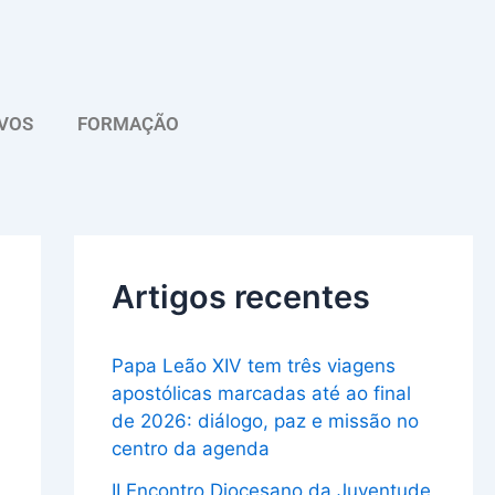
A
r
q
VOS
FORMAÇÃO
u
i
v
o
Artigos recentes
Papa Leão XIV tem três viagens
apostólicas marcadas até ao final
de 2026: diálogo, paz e missão no
centro da agenda
II Encontro Diocesano da Juventude