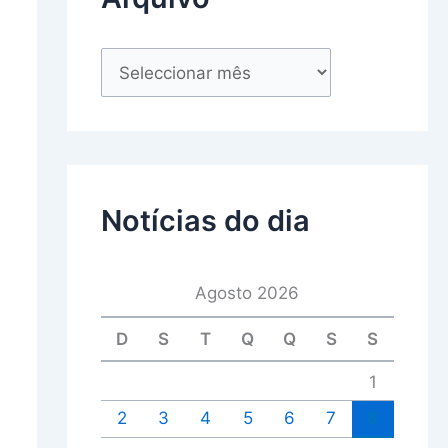
Notícias do dia
Agosto 2026
D
S
T
Q
Q
S
S
1
2
3
4
5
6
7
8