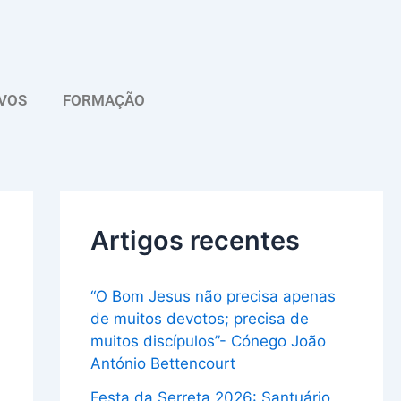
A
r
q
VOS
FORMAÇÃO
u
i
v
o
Artigos recentes
“O Bom Jesus não precisa apenas
de muitos devotos; precisa de
muitos discípulos”- Cónego João
António Bettencourt
Festa da Serreta 2026: Santuário