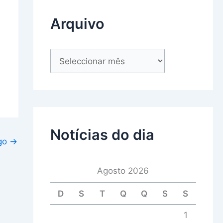
Arquivo
Notícias do dia
igo
→
Agosto 2026
D
S
T
Q
Q
S
S
1