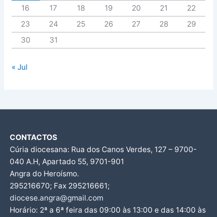
16
17
18
19
20
21
22
23
24
25
26
27
28
29
30
31
« Jul
CONTACTOS
Cúria diocesana: Rua dos Canos Verdes, 127 – 9700-
040 A.H, Apartado 55, 9701-901
Angra do Heroísmo.
295216670; Fax 295216661;
diocese.angra@gmail.com
Horário: 2ª a 6ª feira das 09:00 às 13:00 e das 14:00 às