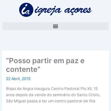
Skip
A
to
r
content
q
u
i
v
o
“Posso partir em paz e
contente”
22 Abril, 2015
Bispo de Angra inaugura Centro Pastoral Pio XII. 15
anos depois da venda do seminário do Santo Cristo,
São Miguel passa a ter um centro pastoral de ilha