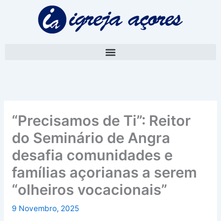
Skip
A
to
r
content
q
u
i
v
o
“Precisamos de Ti”: Reitor
do Seminário de Angra
desafia comunidades e
famílias açorianas a serem
“olheiros vocacionais”
9 Novembro, 2025