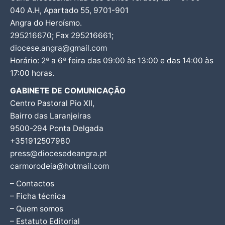
040 A.H, Apartado 55, 9701-901
Angra do Heroísmo.
295216670; Fax 295216661;
diocese.angra@gmail.com
Horário: 2ª a 6ª feira das 09:00 às 13:00 e das 14:00 às
17:00 horas.
GABINETE DE COMUNICAÇÃO
Centro Pastoral Pio XII,
Bairro das Laranjeiras
9500-294 Ponta Delgada
+351912507980
press@diocesedeangra.pt
carmorodeia@hotmail.com
– Contactos
– Ficha técnica
– Quem somos
– Estatuto Editorial