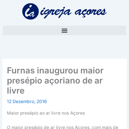
Skip
A
to
r
content
q
u
i
v
o
Furnas inaugurou maior
presépio açoriano de ar
livre
12 Dezembro, 2016
Maior presépio ao ar livre nos Açores
O maior presépio de ar livre nos Açores, com mais de