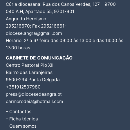
Cúria diocesana: Rua dos Canos Verdes, 127 – 9700-
040 A.H, Apartado 55, 9701-901
Angra do Heroísmo.
295216670; Fax 295216661;
diocese.angra@gmail.com
Horário: 2ª a 6ª feira das 09:00 às 13:00 e das 14:00 às
17:00 horas.
GABINETE DE COMUNICAÇÃO
Centro Pastoral Pio XII,
Bairro das Laranjeiras
9500-294 Ponta Delgada
+351912507980
press@diocesedeangra.pt
carmorodeia@hotmail.com
– Contactos
– Ficha técnica
– Quem somos