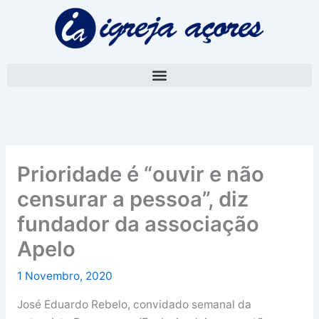
Skip
A
to
r
content
q
u
i
v
o
Prioridade é “ouvir e não
censurar a pessoa”, diz
fundador da associação
Apelo
1 Novembro, 2020
José Eduardo Rebelo, convidado semanal da