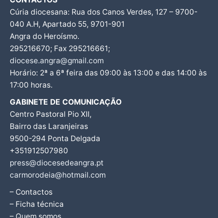
Cúria diocesana: Rua dos Canos Verdes, 127 – 9700-
040 A.H, Apartado 55, 9701-901
Angra do Heroísmo.
295216670; Fax 295216661;
diocese.angra@gmail.com
Horário: 2ª a 6ª feira das 09:00 às 13:00 e das 14:00 às
17:00 horas.
GABINETE DE COMUNICAÇÃO
Centro Pastoral Pio XII,
Bairro das Laranjeiras
9500-294 Ponta Delgada
+351912507980
press@diocesedeangra.pt
carmorodeia@hotmail.com
– Contactos
– Ficha técnica
– Quem somos