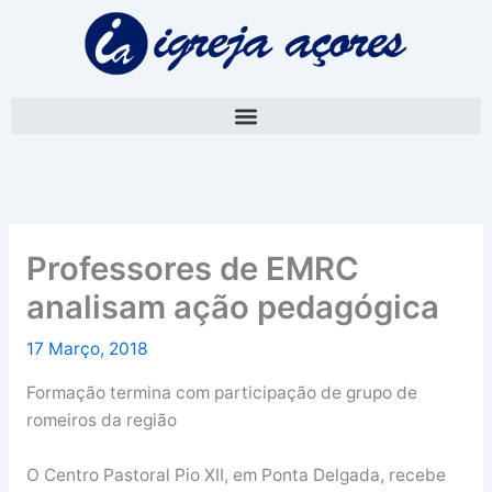
Skip
A
to
r
content
q
u
i
v
o
Professores de EMRC
analisam ação pedagógica
17 Março, 2018
Formação termina com participação de grupo de
romeiros da região
O Centro Pastoral Pio XII, em Ponta Delgada, recebe