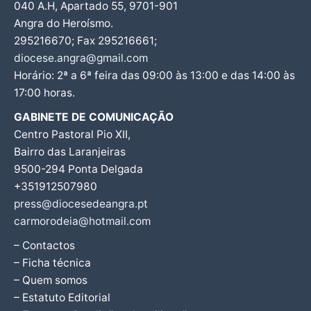
040 A.H, Apartado 55, 9701-901
Angra do Heroísmo.
295216670; Fax 295216661;
diocese.angra@gmail.com
Horário: 2ª a 6ª feira das 09:00 às 13:00 e das 14:00 às
17:00 horas.
GABINETE DE COMUNICAÇÃO
Centro Pastoral Pio XII,
Bairro das Laranjeiras
9500-294 Ponta Delgada
+351912507980
press@diocesedeangra.pt
carmorodeia@hotmail.com
– Contactos
– Ficha técnica
– Quem somos
– Estatuto Editorial