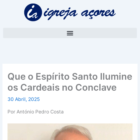
Skip
A
to
r
content
q
u
i
v
o
Que o Espírito Santo Ilumine
os Cardeais no Conclave
30 Abril, 2025
Por António Pedro Costa