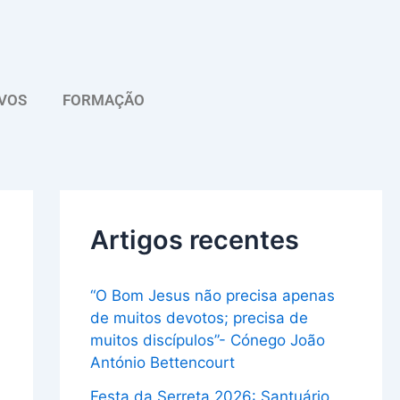
A
r
q
VOS
FORMAÇÃO
u
i
v
o
Artigos recentes
“O Bom Jesus não precisa apenas
de muitos devotos; precisa de
muitos discípulos”- Cónego João
António Bettencourt
Festa da Serreta 2026: Santuário