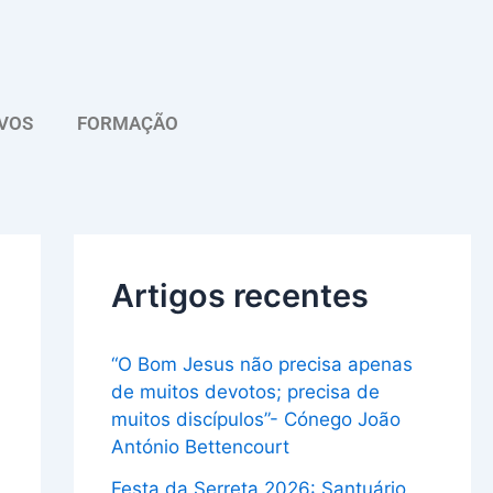
A
r
q
VOS
FORMAÇÃO
u
i
v
o
Artigos recentes
“O Bom Jesus não precisa apenas
de muitos devotos; precisa de
muitos discípulos”- Cónego João
António Bettencourt
Festa da Serreta 2026: Santuário