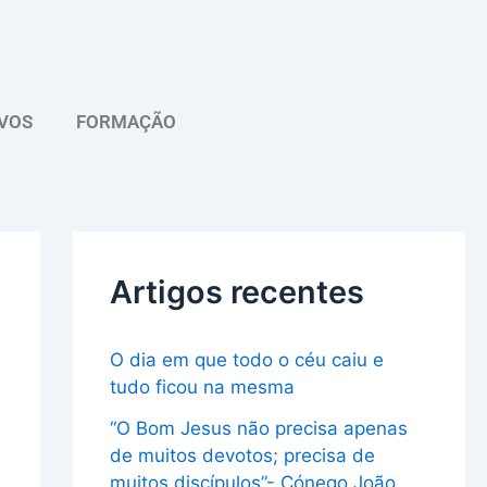
A
r
q
VOS
FORMAÇÃO
u
i
v
o
Artigos recentes
O dia em que todo o céu caiu e
tudo ficou na mesma
“O Bom Jesus não precisa apenas
de muitos devotos; precisa de
muitos discípulos”- Cónego João