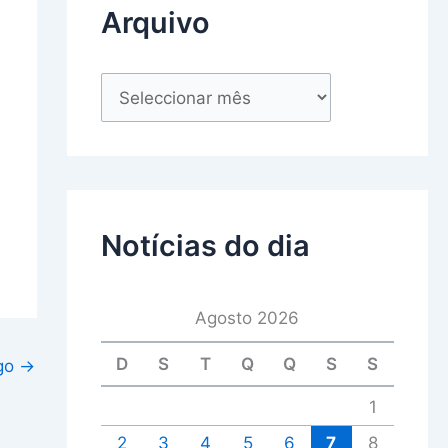
Arquivo
Notícias do dia
Agosto 2026
D
S
T
Q
Q
S
S
igo
→
1
2
3
4
5
6
7
8