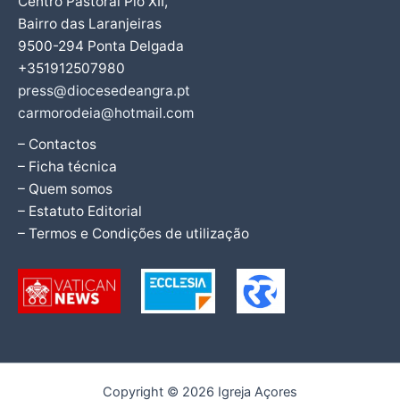
Centro Pastoral Pio XII,
Bairro das Laranjeiras
9500-294 Ponta Delgada
+351912507980
press@diocesedeangra.pt
carmorodeia@hotmail.com
– Contactos
– Ficha técnica
– Quem somos
– Estatuto Editorial
– Termos e Condições de utilização
Copyright © 2026 Igreja Açores