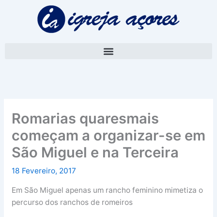
Skip
A
to
r
content
q
u
i
v
o
Romarias quaresmais
começam a organizar-se em
São Miguel e na Terceira
18 Fevereiro, 2017
Em São Miguel apenas um rancho feminino mimetiza o
percurso dos ranchos de romeiros