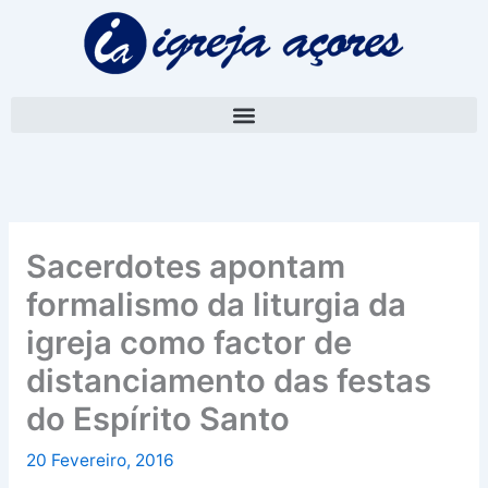
Skip
A
to
r
content
q
u
i
v
o
Sacerdotes apontam
formalismo da liturgia da
igreja como factor de
distanciamento das festas
do Espírito Santo
20 Fevereiro, 2016