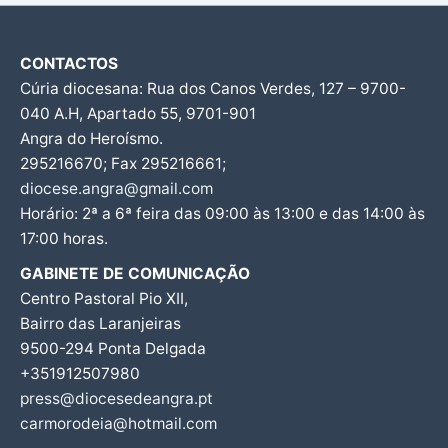
CONTACTOS
Cúria diocesana: Rua dos Canos Verdes, 127 – 9700-
040 A.H, Apartado 55, 9701-901
Angra do Heroísmo.
295216670; Fax 295216661;
diocese.angra@gmail.com
Horário: 2ª a 6ª feira das 09:00 às 13:00 e das 14:00 às
17:00 horas.
GABINETE DE COMUNICAÇÃO
Centro Pastoral Pio XII,
Bairro das Laranjeiras
9500-294 Ponta Delgada
+351912507980
press@diocesedeangra.pt
carmorodeia@hotmail.com