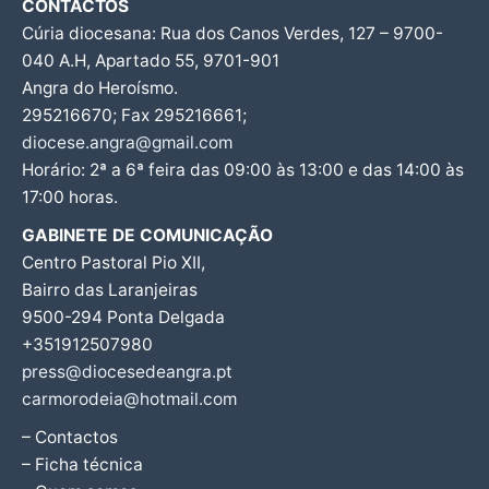
CONTACTOS
Cúria diocesana: Rua dos Canos Verdes, 127 – 9700-
040 A.H, Apartado 55, 9701-901
Angra do Heroísmo.
295216670; Fax 295216661;
diocese.angra@gmail.com
Horário: 2ª a 6ª feira das 09:00 às 13:00 e das 14:00 às
17:00 horas.
GABINETE DE COMUNICAÇÃO
Centro Pastoral Pio XII,
Bairro das Laranjeiras
9500-294 Ponta Delgada
+351912507980
press@diocesedeangra.pt
carmorodeia@hotmail.com
– Contactos
– Ficha técnica