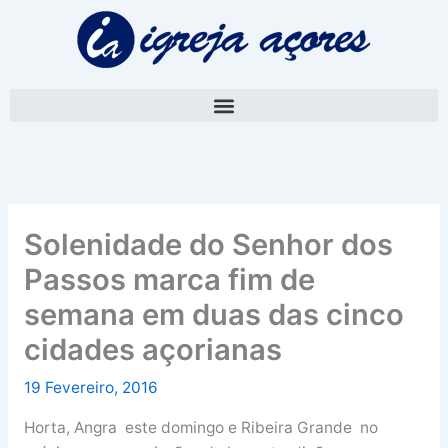
Skip
A
to
r
content
q
u
i
v
o
Solenidade do Senhor dos
Passos marca fim de
semana em duas das cinco
cidades açorianas
19 Fevereiro, 2016
Horta, Angra este domingo e Ribeira Grande no