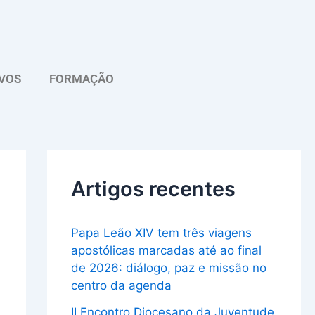
A
r
q
VOS
FORMAÇÃO
u
i
v
o
Artigos recentes
Papa Leão XIV tem três viagens
apostólicas marcadas até ao final
de 2026: diálogo, paz e missão no
centro da agenda
II Encontro Diocesano da Juventude