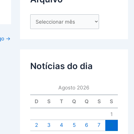
igo
→
Notícias do dia
Agosto 2026
D
S
T
Q
Q
S
S
1
2
3
4
5
6
7
8