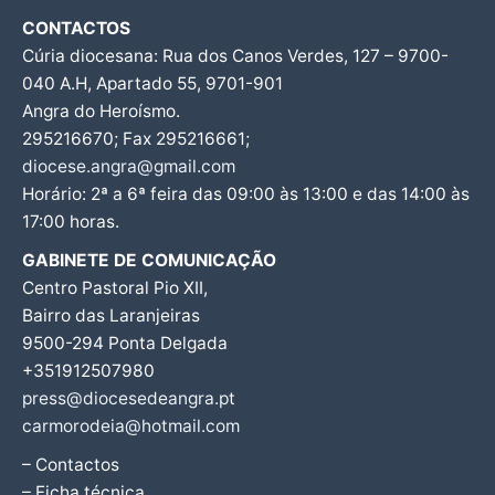
CONTACTOS
Cúria diocesana: Rua dos Canos Verdes, 127 – 9700-
040 A.H, Apartado 55, 9701-901
Angra do Heroísmo.
295216670; Fax 295216661;
diocese.angra@gmail.com
Horário: 2ª a 6ª feira das 09:00 às 13:00 e das 14:00 às
17:00 horas.
GABINETE DE COMUNICAÇÃO
Centro Pastoral Pio XII,
Bairro das Laranjeiras
9500-294 Ponta Delgada
+351912507980
press@diocesedeangra.pt
carmorodeia@hotmail.com
– Contactos
– Ficha técnica