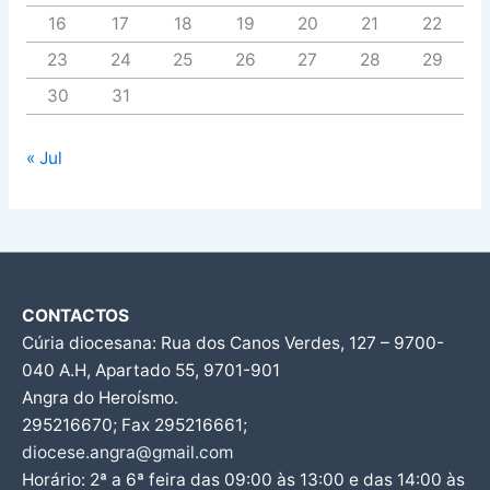
16
17
18
19
20
21
22
23
24
25
26
27
28
29
30
31
« Jul
CONTACTOS
Cúria diocesana: Rua dos Canos Verdes, 127 – 9700-
040 A.H, Apartado 55, 9701-901
Angra do Heroísmo.
295216670; Fax 295216661;
diocese.angra@gmail.com
Horário: 2ª a 6ª feira das 09:00 às 13:00 e das 14:00 às