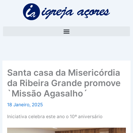
Skip
A
to
r
content
q
u
i
v
o
Santa casa da Misericórdia
da Ribeira Grande promove
`Missão Agasalho´
18 Janeiro, 2025
Iniciativa celebra este ano o 10º aniversário