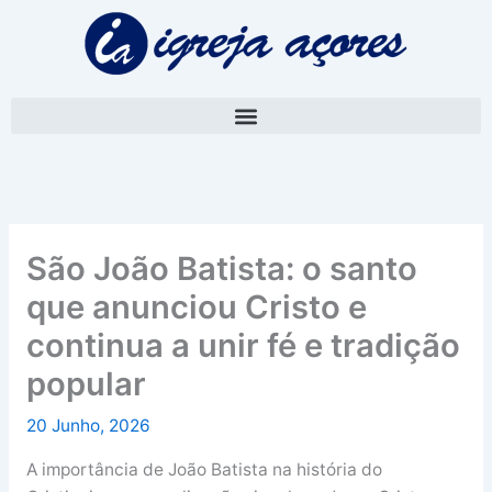
Skip
A
to
r
content
q
u
i
v
o
São João Batista: o santo
que anunciou Cristo e
continua a unir fé e tradição
popular
20 Junho, 2026
A importância de João Batista na história do