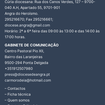
Cúria diocesana: Rua dos Canos Verdes, 127 – 9700-
040 A.H, Apartado 55, 9701-901
Angra do Heroísmo.
295216670; Fax 295216661;
diocese.angra@gmail.com
Horário: 2ª a 6ª feira das 09:00 às 13:00 e das 14:00 às
17:00 horas.
GABINETE DE COMUNICAÇÃO
Centro Pastoral Pio XII,
Bairro das Laranjeiras
9500-294 Ponta Delgada
+351912507980
press@diocesedeangra.pt
carmorodeia@hotmail.com
– Contactos
– Ficha técnica
– Quem somos