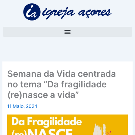
Skip
A
to
r
content
q
u
i
v
o
Semana da Vida centrada
no tema “Da fragilidade
(re)nasce a vida”
11 Maio, 2024