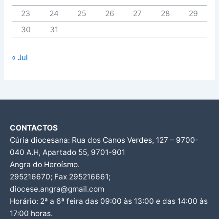
23
24
25
26
27
28
29
30
31
« Jul
CONTACTOS
Cúria diocesana: Rua dos Canos Verdes, 127 – 9700-
040 A.H, Apartado 55, 9701-901
Angra do Heroísmo.
295216670; Fax 295216661;
diocese.angra@gmail.com
Horário: 2ª a 6ª feira das 09:00 às 13:00 e das 14:00 às
17:00 horas.