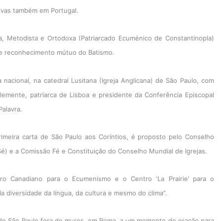
ativas também em Portugal.
ana, Metodista e Ortodoxa (Patriarcado Ecuménico de Constantinopla)
 de reconhecimento mútuo do Batismo.
nacional, na catedral Lusitana (Igreja Anglicana) de São Paulo, com
lemente, patriarca de Lisboa e presidente da Conferência Episcopal
Palavra.
 primeira carta de São Paulo aos Coríntios, é proposto pelo Conselho
Sé) e a Comissão Fé e Constituição do Conselho Mundial de Igrejas.
o Canadiano para o Ecumenismo e o Centro ‘La Prairie’ para o
 diversidade da língua, da cultura e mesmo do clima”.
ca de São Paulo fora de muros, em Roma, a um momento de oração para