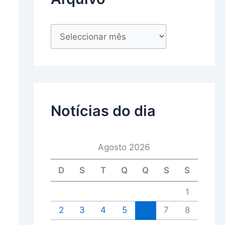
Notícias do dia
Agosto 2026
D
S
T
Q
Q
S
S
1
2
3
4
5
6
7
8