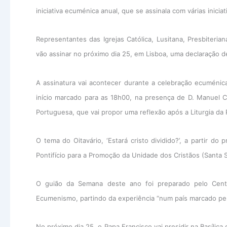
iniciativa ecuménica anual, que se assinala com várias inici
Representantes das Igrejas Católica, Lusitana, Presbiteri
vão assinar no próximo dia 25, em Lisboa, uma declaração
A assinatura vai acontecer durante a celebração ecuménica 
início marcado para as 18h00, na presença de D. Manuel C
Portuguesa, que vai propor uma reflexão após a Liturgia da 
O tema do Oitavário, ‘Estará cristo dividido?’, a partir do
Pontifício para a Promoção da Unidade dos Cristãos (Santa 
O guião da Semana deste ano foi preparado pelo Centr
Ecumenismo, partindo da experiência “num país marcado pela
No próximo dia 25, o Papa Francisco vai presidir na Basíli