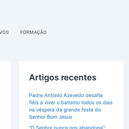
A
r
q
VOS
FORMAÇÃO
u
i
v
o
Artigos recentes
Padre António Azevedo desafia
fiéis a viver o batismo todos os dias
na véspera da grande festa do
Senhor Bom Jesus
“O Senhor nunca nos abandona”: