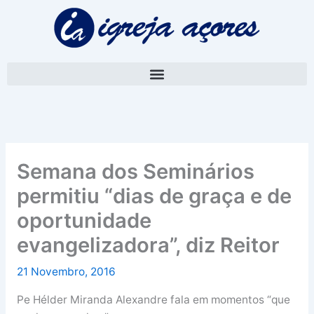
Skip
A
to
r
content
q
u
i
v
o
Semana dos Seminários
permitiu “dias de graça e de
oportunidade
evangelizadora”, diz Reitor
21 Novembro, 2016
Pe Hélder Miranda Alexandre fala em momentos “que