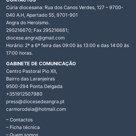
Cúria diocesana: Rua dos Canos Verdes, 127 – 9700-
040 A.H, Apartado 55, 9701-901
Angra do Heroísmo.
295216670; Fax 295216661;
diocese.angra@gmail.com
Horário: 2ª a 6ª feira das 09:00 às 13:00 e das 14:00 às
17:00 horas.
GABINETE DE COMUNICAÇÃO
Centro Pastoral Pio XII,
Bairro das Laranjeiras
9500-294 Ponta Delgada
+351912507980
press@diocesedeangra.pt
carmorodeia@hotmail.com
– Contactos
– Ficha técnica
– Quem somos