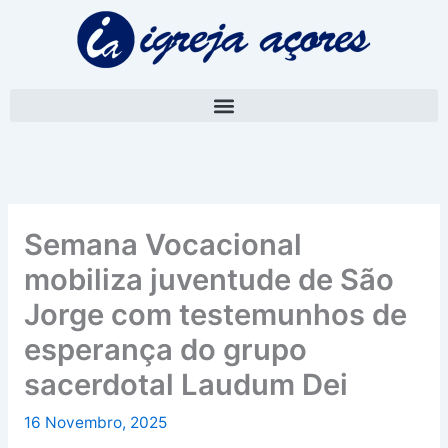
Skip
A
to
r
content
q
u
i
v
o
Semana Vocacional
mobiliza juventude de São
Jorge com testemunhos de
esperança do grupo
sacerdotal Laudum Dei
16 Novembro, 2025