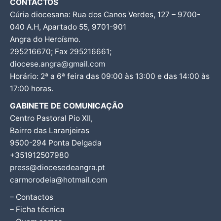
CONTACTOS
Cúria diocesana: Rua dos Canos Verdes, 127 – 9700-
040 A.H, Apartado 55, 9701-901
Angra do Heroísmo.
295216670; Fax 295216661;
diocese.angra@gmail.com
Horário: 2ª a 6ª feira das 09:00 às 13:00 e das 14:00 às
17:00 horas.
GABINETE DE COMUNICAÇÃO
Centro Pastoral Pio XII,
Bairro das Laranjeiras
9500-294 Ponta Delgada
+351912507980
press@diocesedeangra.pt
carmorodeia@hotmail.com
– Contactos
– Ficha técnica