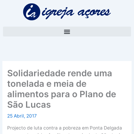
Skip
A
to
r
content
q
u
i
v
o
Solidariedade rende uma
tonelada e meia de
alimentos para o Plano de
São Lucas
25 Abril, 2017
Projecto de luta contra a pobreza em Ponta Delgada