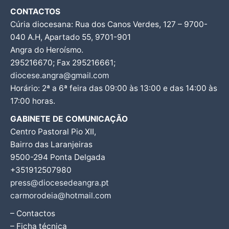
CONTACTOS
Cúria diocesana: Rua dos Canos Verdes, 127 – 9700-
040 A.H, Apartado 55, 9701-901
Angra do Heroísmo.
295216670; Fax 295216661;
diocese.angra@gmail.com
Horário: 2ª a 6ª feira das 09:00 às 13:00 e das 14:00 às
17:00 horas.
GABINETE DE COMUNICAÇÃO
Centro Pastoral Pio XII,
Bairro das Laranjeiras
9500-294 Ponta Delgada
+351912507980
press@diocesedeangra.pt
carmorodeia@hotmail.com
– Contactos
– Ficha técnica