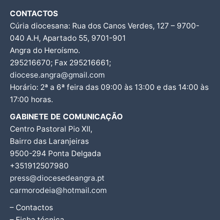
CONTACTOS
Cúria diocesana: Rua dos Canos Verdes, 127 – 9700-
040 A.H, Apartado 55, 9701-901
Angra do Heroísmo.
295216670; Fax 295216661;
diocese.angra@gmail.com
Horário: 2ª a 6ª feira das 09:00 às 13:00 e das 14:00 às
17:00 horas.
GABINETE DE COMUNICAÇÃO
Centro Pastoral Pio XII,
Bairro das Laranjeiras
9500-294 Ponta Delgada
+351912507980
press@diocesedeangra.pt
carmorodeia@hotmail.com
– Contactos
– Ficha técnica