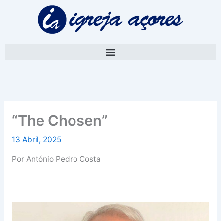
Skip
A
to
r
content
q
u
i
v
o
“The Chosen”
13 Abril, 2025
Por António Pedro Costa