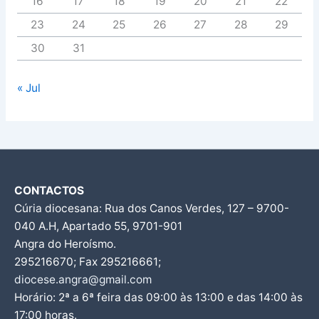
16
17
18
19
20
21
22
23
24
25
26
27
28
29
30
31
« Jul
CONTACTOS
Cúria diocesana: Rua dos Canos Verdes, 127 – 9700-
040 A.H, Apartado 55, 9701-901
Angra do Heroísmo.
295216670; Fax 295216661;
diocese.angra@gmail.com
Horário: 2ª a 6ª feira das 09:00 às 13:00 e das 14:00 às
17:00 horas.