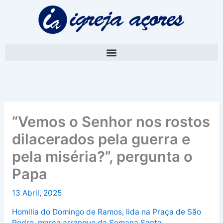
Skip
A
to
r
content
q
u
i
v
o
“Vemos o Senhor nos rostos
dilacerados pela guerra e
pela miséria?”, pergunta o
Papa
13 Abril, 2025
Homilia do Domingo de Ramos, lida na Praça de São
Pedro, marca arranque da Semana Santa