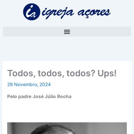
Skip
A
to
r
content
q
u
i
v
o
Todos, todos, todos? Ups!
29 Novembro, 2024
Pelo padre José Júlio Rocha