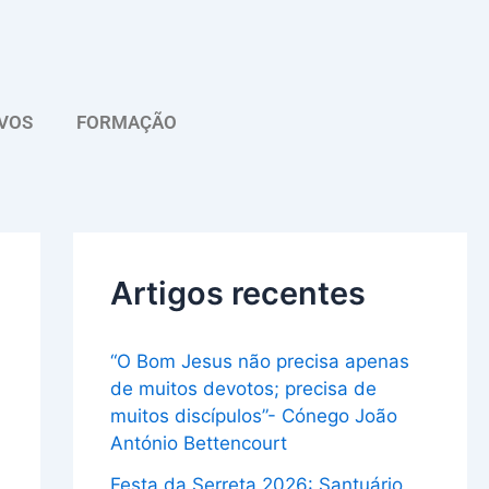
A
r
q
VOS
FORMAÇÃO
u
i
v
o
Artigos recentes
“O Bom Jesus não precisa apenas
de muitos devotos; precisa de
muitos discípulos”- Cónego João
António Bettencourt
Festa da Serreta 2026: Santuário