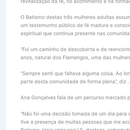
revitalização da fé, no acolhimento e na form
O Batismo destas três mulheres adultas assume
um testemunho público de fé madura e consci
espiritual que continua presente nas comunid
“Foi um caminho de descoberta e de reencontr
anos, natural dos Flamengos, uma das mulher
“Sempre senti que faltava alguma coisa. Ao l
parte desta comunidade de forma plena”, diz .
Ana Gonçalves fala de um percurso marcado po
“Não foi uma decisão tomada de um dia para
tive a presença de muitas pessoas que me ac
Batismo. Hoje sinto paz.” E, destaca, sobretud