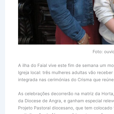
Foto: ouvi
A ilha do Faial vive este fim de semana um mo
Igreja local: três mulheres adultas vão recebe
integrada nas cerimónias do Crisma que reúne
As celebrações decorrerão na matriz da Horta
da Diocese de Angra, e ganham especial relev
Projeto Pastoral diocesano, que tem colocado 