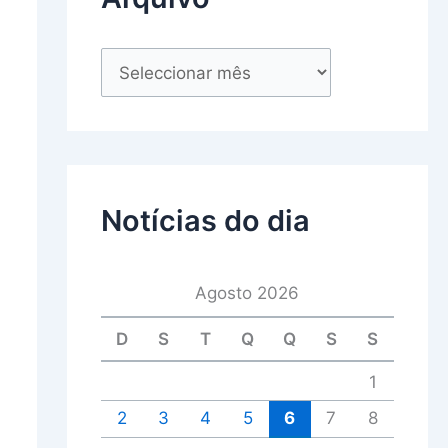
Notícias do dia
Agosto 2026
D
S
T
Q
Q
S
S
1
2
3
4
5
6
7
8