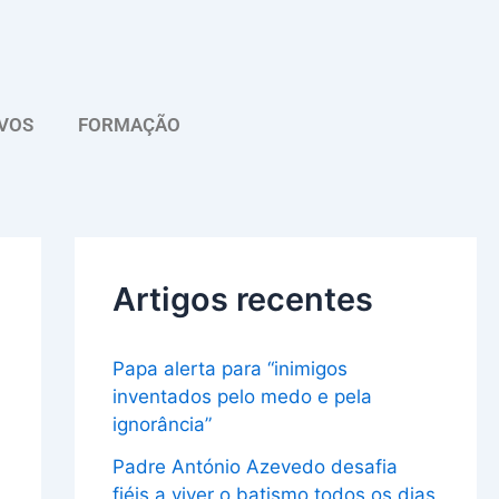
A
r
q
VOS
FORMAÇÃO
u
i
v
o
Artigos recentes
Papa alerta para “inimigos
inventados pelo medo e pela
ignorância”
Padre António Azevedo desafia
fiéis a viver o batismo todos os dias