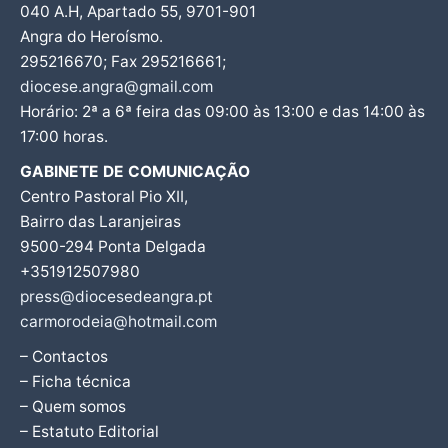
040 A.H, Apartado 55, 9701-901
Angra do Heroísmo.
295216670; Fax 295216661;
diocese.angra@gmail.com
Horário: 2ª a 6ª feira das 09:00 às 13:00 e das 14:00 às
17:00 horas.
GABINETE DE COMUNICAÇÃO
Centro Pastoral Pio XII,
Bairro das Laranjeiras
9500-294 Ponta Delgada
+351912507980
press@diocesedeangra.pt
carmorodeia@hotmail.com
– Contactos
– Ficha técnica
– Quem somos
– Estatuto Editorial