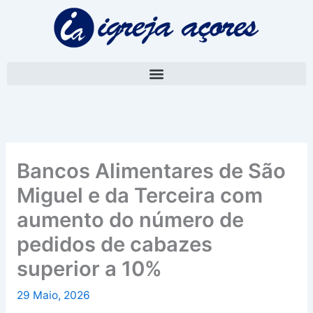
Skip
A
to
r
content
q
u
i
v
o
Bancos Alimentares de São
Miguel e da Terceira com
aumento do número de
pedidos de cabazes
superior a 10%
29 Maio, 2026