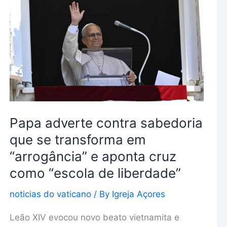
contra
sabedoria
que
se
transforma
em
“arrogância”
e
Papa adverte contra sabedoria
aponta
cruz
que se transforma em
como
“arrogância” e aponta cruz
“escola
como “escola de liberdade”
de
liberdade”
noticias do vaticano
/ By
Igreja Açores
Leão XIV evocou novo beato vietnamita e