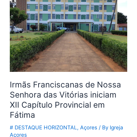
de
Nossa
Senhora
das
Vitórias
iniciam
XII
Capítulo
Provincial
em
Irmãs Franciscanas de Nossa
Fátima
Senhora das Vitórias iniciam
XII Capítulo Provincial em
Fátima
# DESTAQUE HORIZONTAL
,
Açores
/ By
Igreja
Açores