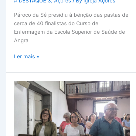
# DESTAQUE 3
,
Açores
/ By
Igreja Açores
aos
finalistas
Pároco da Sé presidiu à bênção das pastas de
cerca de 40 finalistas do Curso de
Enfermagem da Escola Superior de Saúde de
Angra
Ler mais »
Movimento
Vida
Ascendente
celebra
primeiro
aniversário
na