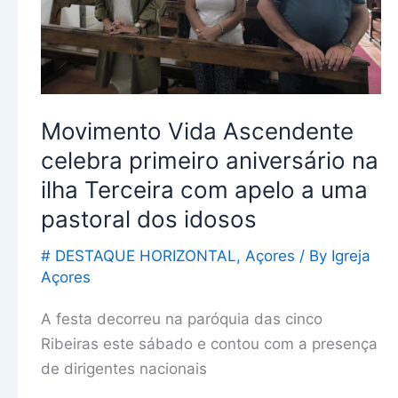
ilha
Terceira
com
apelo
a
Movimento Vida Ascendente
uma
celebra primeiro aniversário na
pastoral
ilha Terceira com apelo a uma
dos
pastoral dos idosos
idosos
# DESTAQUE HORIZONTAL
,
Açores
/ By
Igreja
Açores
A festa decorreu na paróquia das cinco
Ribeiras este sábado e contou com a presença
de dirigentes nacionais