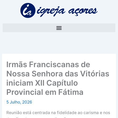
Skip
A
to
r
content
q
u
i
v
o
Irmãs Franciscanas de
Nossa Senhora das Vitórias
iniciam XII Capítulo
Provincial em Fátima
5 Julho, 2026
Reunião está centrada na fidelidade ao carisma e nos