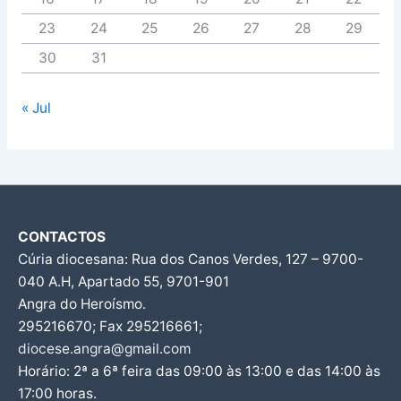
23
24
25
26
27
28
29
30
31
« Jul
CONTACTOS
Cúria diocesana: Rua dos Canos Verdes, 127 – 9700-
040 A.H, Apartado 55, 9701-901
Angra do Heroísmo.
295216670; Fax 295216661;
diocese.angra@gmail.com
Horário: 2ª a 6ª feira das 09:00 às 13:00 e das 14:00 às
17:00 horas.