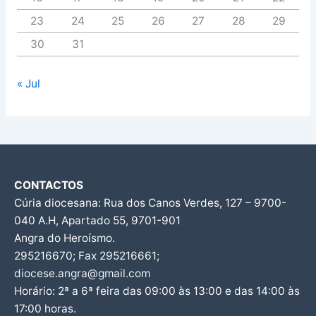
23
24
25
26
27
28
29
30
31
« Jul
CONTACTOS
Cúria diocesana: Rua dos Canos Verdes, 127 – 9700-
040 A.H, Apartado 55, 9701-901
Angra do Heroísmo.
295216670; Fax 295216661;
diocese.angra@gmail.com
Horário: 2ª a 6ª feira das 09:00 às 13:00 e das 14:00 às
17:00 horas.