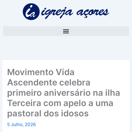
Skip
A
to
r
content
q
u
i
v
o
Movimento Vida
Ascendente celebra
primeiro aniversário na ilha
Terceira com apelo a uma
pastoral dos idosos
5 Julho, 2026