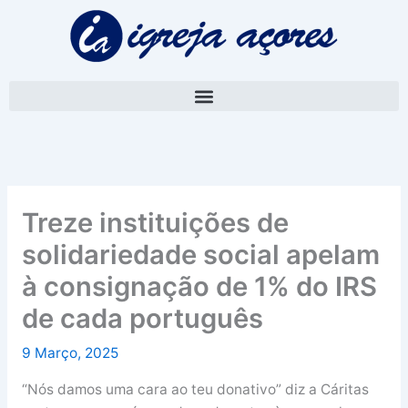
Skip
A
to
r
content
q
u
i
v
o
Treze instituições de
solidariedade social apelam
à consignação de 1% do IRS
de cada português
9 Março, 2025
“Nós damos uma cara ao teu donativo” diz a Cáritas