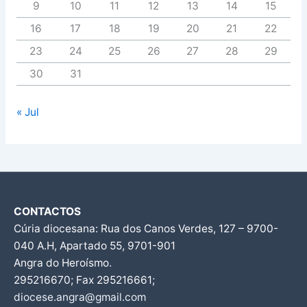
9
10
11
12
13
14
15
16
17
18
19
20
21
22
23
24
25
26
27
28
29
30
31
« Jul
CONTACTOS
Cúria diocesana: Rua dos Canos Verdes, 127 – 9700-
040 A.H, Apartado 55, 9701-901
Angra do Heroísmo.
295216670; Fax 295216661;
diocese.angra@gmail.com