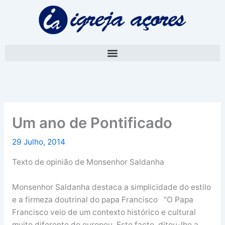
Skip
A
to
r
content
q
u
i
v
o
Um ano de Pontificado
29 Julho, 2014
Texto de opinião de Monsenhor Saldanha
Monsenhor Saldanha destaca a simplicidade do estilo
e a firmeza doutrinal do papa Francisco “O Papa
Francisco veio de um contexto histórico e cultural
muito diferente do europeu. Este facto, ditou-lhe a