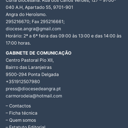
Cúria diocesana: Rua dos Canos Verdes, 127 – 9700-
040 A.H, Apartado 55, 9701-901
Angra do Heroísmo.
295216670; Fax 295216661;
diocese.angra@gmail.com
Horário: 2ª a 6ª feira das 09:00 às 13:00 e das 14:00 às
17:00 horas.
GABINETE DE COMUNICAÇÃO
Centro Pastoral Pio XII,
Bairro das Laranjeiras
9500-294 Ponta Delgada
+351912507980
press@diocesedeangra.pt
carmorodeia@hotmail.com
– Contactos
– Ficha técnica
– Quem somos
– Estatuto Editorial