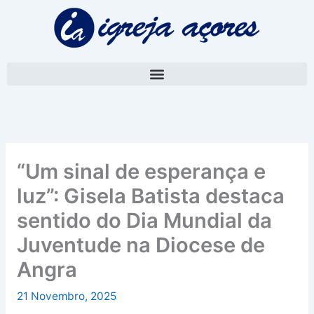
Skip
A
to
r
content
q
u
i
v
o
“Um sinal de esperança e
luz”: Gisela Batista destaca
sentido do Dia Mundial da
Juventude na Diocese de
Angra
21 Novembro, 2025